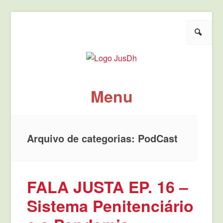
Pesquisar
JusDh
Pela democratização da agenda política de justiça.
Menu
Pule para o conteúdo
Arquivo de categorias:
PodCast
FALA JUSTA EP. 16 –
Sistema Penitenciário