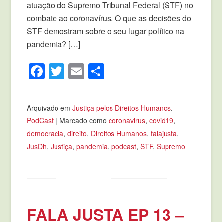
atuação do Supremo Tribunal Federal (STF) no
combate ao coronavírus. O que as decisões do
STF demostram sobre o seu lugar político na
pandemia? […]
Facebook
Twitter
Email
Compartilhar
Arquivado em
Justiça pelos Direitos Humanos
,
PodCast
|
Marcado como
coronavirus
,
covid19
,
democracia
,
direito
,
Direitos Humanos
,
falajusta
,
JusDh
,
Justiça
,
pandemia
,
podcast
,
STF
,
Supremo
FALA JUSTA EP 13 –