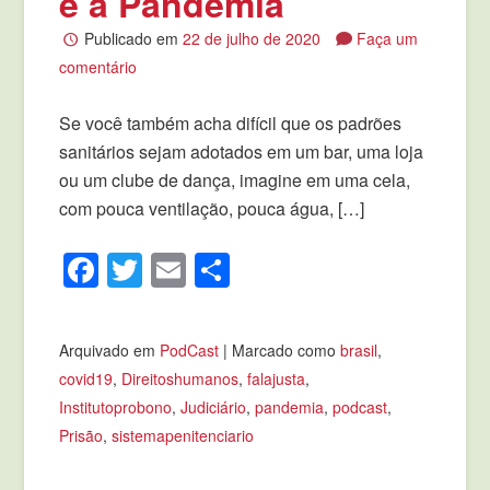
e a Pandemia
Publicado em
22 de julho de 2020
Faça um
comentário
Se você também acha difícil que os padrões
sanitários sejam adotados em um bar, uma loja
ou um clube de dança, imagine em uma cela,
com pouca ventilação, pouca água, […]
Facebook
Twitter
Email
Compartilhar
Arquivado em
PodCast
|
Marcado como
brasil
,
covid19
,
Direitoshumanos
,
falajusta
,
Institutoprobono
,
Judiciário
,
pandemia
,
podcast
,
Prisão
,
sistemapenitenciario