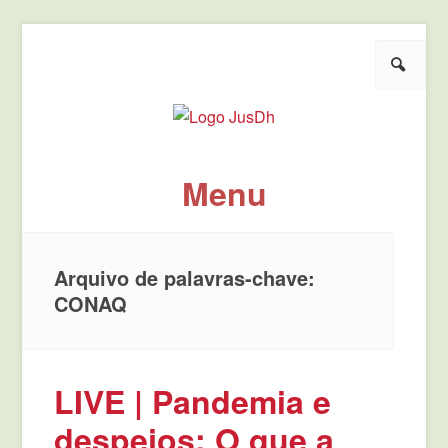
Pesquisar
JusDh
Pela democratização da agenda política de justiça.
Menu
Pule para o conteúdo
Arquivo de palavras-chave:
CONAQ
LIVE | Pandemia e
despejos: O que a