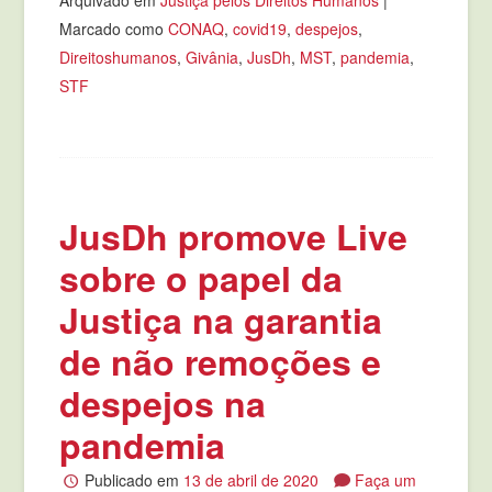
Marcado como
CONAQ
,
covid19
,
despejos
,
Direitoshumanos
,
Givânia
,
JusDh
,
MST
,
pandemia
,
STF
JusDh promove Live
sobre o papel da
Justiça na garantia
de não remoções e
despejos na
pandemia
Publicado em
13 de abril de 2020
Faça um