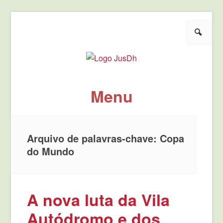
Pesquisar
JusDh
Pela democratização da agenda política de justiça.
Menu
Pule para o conteúdo
Arquivo de palavras-chave:
Copa
do Mundo
A nova luta da Vila
Autódromo e dos