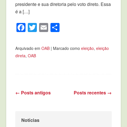
presidente e sua diretoria pelo voto direto. Essa
é a […]
Facebook
Twitter
Email
Compartilhar
Arquivado em
OAB
|
Marcado como
eleição
,
eleição
direta
,
OAB
←
Posts antigos
Posts recentes
→
Navegação de posts
Notícias