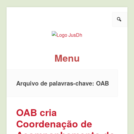
Pesquisar
JusDh
Pela democratização da agenda política de justiça.
Menu
Pule para o conteúdo
Arquivo de palavras-chave:
OAB
OAB cria
Coordenação de