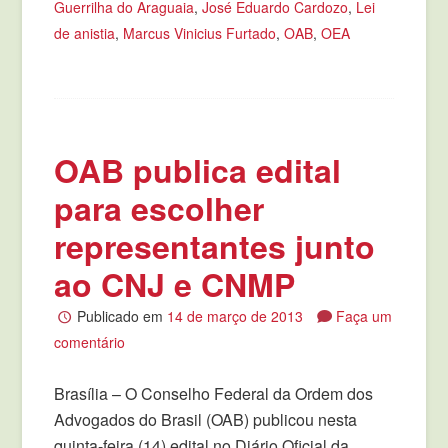
Guerrilha do Araguaia
,
José Eduardo Cardozo
,
Lei
de anistia
,
Marcus Vinicius Furtado
,
OAB
,
OEA
OAB publica edital
para escolher
representantes junto
ao CNJ e CNMP
Publicado em
14 de março de 2013
Faça um
comentário
Brasília – O Conselho Federal da Ordem dos
Advogados do Brasil (OAB) publicou nesta
quinta-feira (14) edital no Diário Oficial da