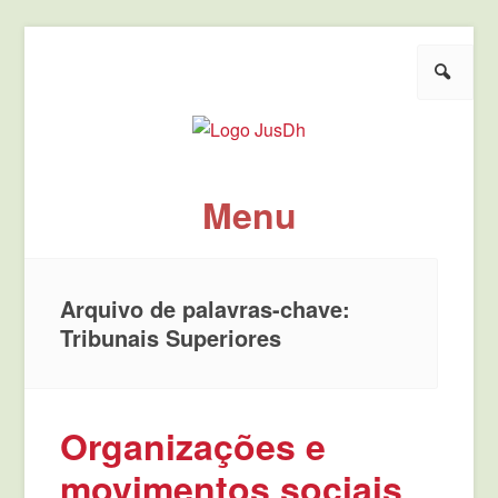
Pesquisar
JusDh
Pela democratização da agenda política de justiça.
Menu
Pule para o conteúdo
Arquivo de palavras-chave:
Tribunais Superiores
Organizações e
movimentos sociais