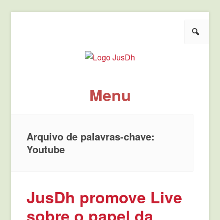
Pesquisar
JusDh
Pela democratização da agenda política de justiça.
Menu
Pule para o conteúdo
Arquivo de palavras-chave:
Youtube
JusDh promove Live
sobre o papel da