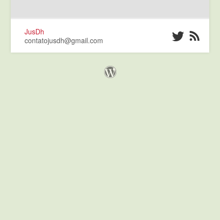
JusDh
contatojusdh@gmail.com
Orgulhosamente criado com WordPress