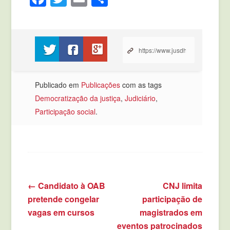
Compartilhe no Twitter
Compartilhe no Facebook
Compartilhe no Google+
Publicado em
Publicações
com as tags
Democratização da justiça
,
Judiciário
,
Participação social
.
←
Candidato à OAB
CNJ limita
Navegação de posts
pretende congelar
participação de
vagas em cursos
magistrados em
eventos patrocinados