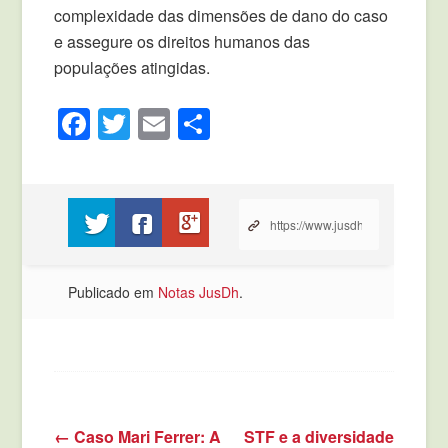
complexidade das dimensões de dano do caso
e assegure os direitos humanos das
populações atingidas.
Facebook
Twitter
Email
Compartilhar
Compartilhe no Twitter
Compartilhe no Facebook
Compartilhe no Google+
Publicado em
Notas JusDh
.
←
Caso Mari Ferrer: A
STF e a diversidade