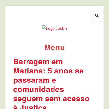
Pesquisar
JusDh
Pela democratização da agenda política de justiça.
Menu
Pule para o conteúdo
Barragem em
Mariana: 5 anos se
passaram e
comunidades
seguem sem acesso
à Justiça