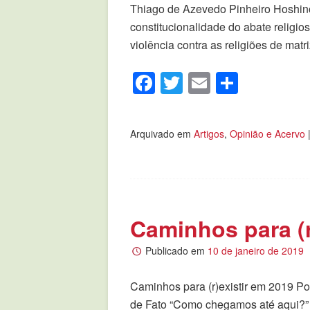
Thiago de Azevedo Pinheiro Hoshino
constitucionalidade do abate religi
violência contra as religiões de matr
Facebook
Twitter
Email
Compar
Arquivado em
Artigos
,
Opinião e Acervo
Caminhos para (r
Publicado em
10 de janeiro de 2019
Caminhos para (r)existir em 2019 Po
de Fato “Como chegamos até aqui?” 