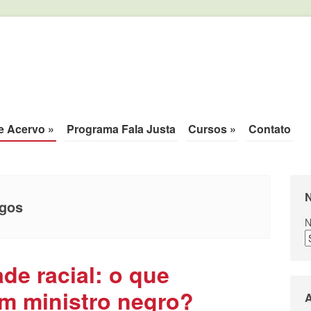
ca de justiça.
e Acervo
»
Programa Fala Justa
Cursos
»
Contato
N
igos
N
de racial: o que
m ministro negro?