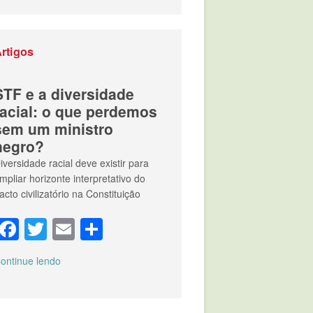
rtigos
STF e a diversidade
racial: o que perdemos
sem um ministro
negro?
iversidade racial deve existir para
mpliar horizonte interpretativo do
acto civilizatório na Constituição
Facebook
Twitter
Email
Compartilhar
ontinue lendo