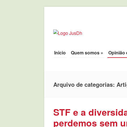
JusDh
Pela democratização da agenda políti
Pule para o conteúdo
Inicio
Quem somos
»
Opinião 
Menu
Arquivo de categorias:
Art
STF e a diversida
perdemos sem u