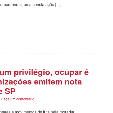
ompreender, uma constatação […]
tilhar
m privilégio, ocupar é
nizações emitem nota
e SP
Faça um comentário
ntares e movimentos de luta pela moradia