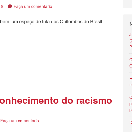
19
Faça um comentário
também, um espaço de luta dos Quilombos do Brasil
N
tilhar
J
D
P
C
O
E
m
conhecimento do racismo
C
p
p
Faça um comentário
D