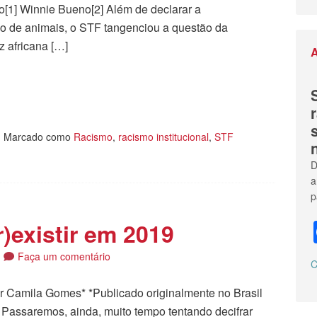
[1] Winnie Bueno[2] Além de declarar a
oso de animais, o STF tangenciou a questão da
iz africana […]
A
tilhar
|
Marcado como
Racismo
,
racismo institucional
,
STF
D
a
p
)existir em 2019
Faça um comentário
C
r Camila Gomes* *Publicado originalmente no Brasil
Passaremos, ainda, muito tempo tentando decifrar