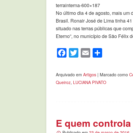
terrainterna-600×187
No último dia 4 de agosto, mais um 
Brasil. Ronair José de Lima tinha 
situado nas terras públicas que co
Eterno”, no município de São Félix 
Facebook
Twitter
Email
Compar
Arquivado em
Artigos
|
Marcado como
C
Queiroz
,
LUCIANA PIVATO
E quem controla 
Publicado em
23 de março de 2016