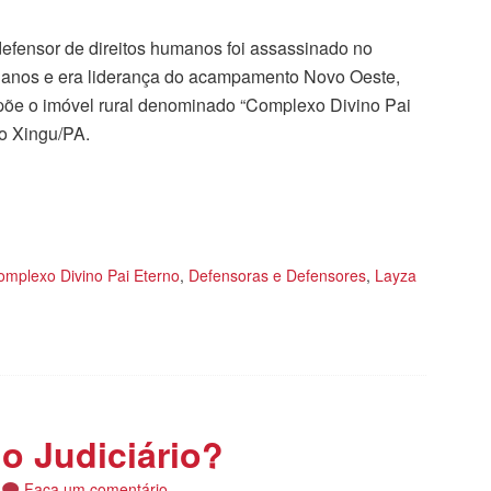
defensor de direitos humanos foi assassinado no
41 anos e era liderança do acampamento Novo Oeste,
mpõe o imóvel rural denominado “Complexo Divino Pai
do Xingu/PA.
tilhar
omplexo Divino Pai Eterno
,
Defensoras e Defensores
,
Layza
o Judiciário?
Faça um comentário