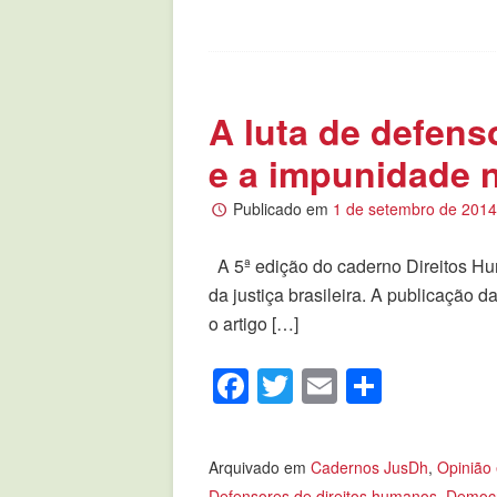
A luta de defens
e a impunidade n
Publicado em
1 de setembro de 201
A 5ª edição do caderno Direitos Hum
da justiça brasileira. A publicação 
o artigo […]
Facebook
Twitter
Email
Compar
Arquivado em
Cadernos JusDh
,
Opinião
Defensores de direitos humanos
,
Democr