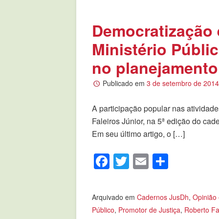
Democratização e
Ministério Públi
no planejamento 
Publicado em
3 de setembro de 201
A participação popular nas atividade
Faleiros Júnior, na 5ª edição do cad
Em seu último artigo, o […]
Facebook
Twitter
Email
Compar
Arquivado em
Cadernos JusDh
,
Opinião
Público
,
Promotor de Justiça
,
Roberto Fa