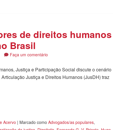
ores de direitos humanos
o Brasil
4
Faça um comentário
anos, Justiça e Participação Social discute o cenário
da Articulação Justiça e Direitos Humanos (JusDH) traz
tilhar
 e Acervo
|
Marcado como
Advogados/as populares
,
atização da justiça
,
Dignitatis
,
Fernando G. V. Prioste
,
Hugo