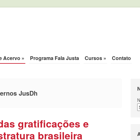
ca de justiça.
e Acervo
»
Programa Fala Justa
Cursos
»
Contato
N
ernos JusDh
N
das gratificações e
tratura brasileira