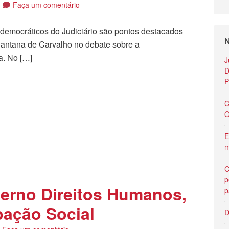
Faça um comentário
ts democráticos do Judiciário são pontos destacados
N
 Santana de Carvalho no debate sobre a
a. No […]
J
D
tilhar
P
C
O
E
m
C
p
derno Direitos Humanos,
p
ipação Social
D