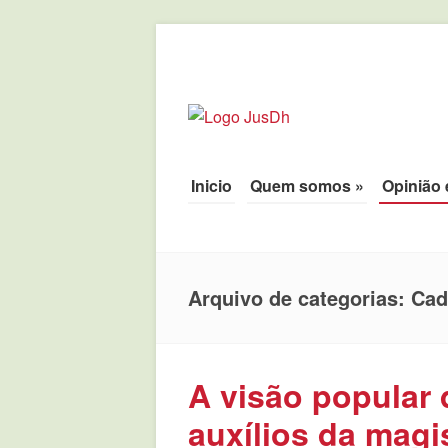
JusDh
Pela democratização da agenda políti
Pule para o conteúdo
Inicio
Quem somos
»
Opinião 
Menu
Arquivo de categorias:
Cad
A visão popular 
auxílios da magis