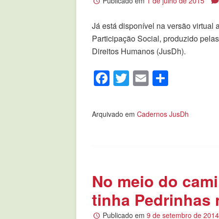
Publicado em
1 de julho de 2015
Já está disponível na versão virtual
Participação Social, produzido pela
Direitos Humanos (JusDh).
Facebook
Twitter
Email
Compar
Arquivado em
Cadernos JusDh
No meio do cami
tinha Pedrinhas
Publicado em
9 de setembro de 201