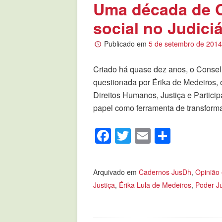
Uma década de C
social no Judici
Publicado em
5 de setembro de 201
Criado há quase dez anos, o Consel
questionada por Érika de Medeiros, 
Direitos Humanos, Justiça e Partici
papel como ferramenta de transforma
Facebook
Twitter
Email
Compar
Arquivado em
Cadernos JusDh
,
Opinião
Justiça
,
Érika Lula de Medeiros
,
Poder Ju