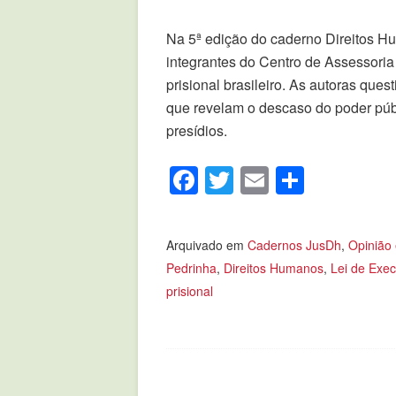
Na 5ª edição do caderno Direitos Hu
integrantes do Centro de Assessoria 
prisional brasileiro. As autoras que
que revelam o descaso do poder púb
presídios.
Facebook
Twitter
Email
Compar
Arquivado em
Cadernos JusDh
,
Opinião
Pedrinha
,
Direitos Humanos
,
Lei de Exe
prisional