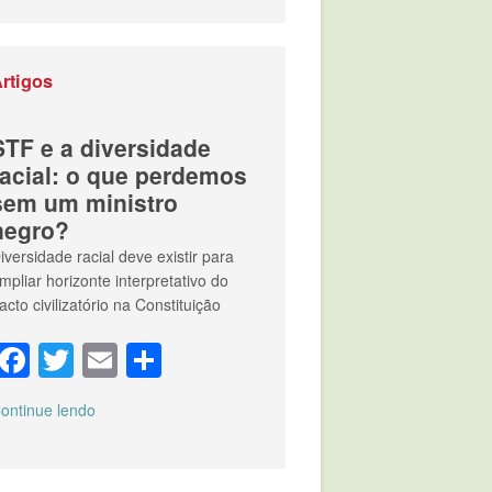
rtigos
STF e a diversidade
racial: o que perdemos
sem um ministro
negro?
iversidade racial deve existir para
mpliar horizonte interpretativo do
acto civilizatório na Constituição
Facebook
Twitter
Email
Compartilhar
ontinue lendo