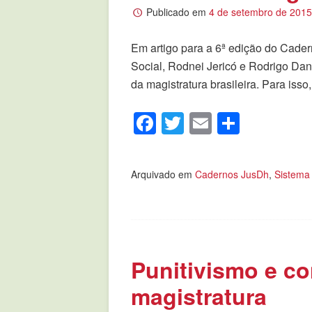
Publicado em
4 de setembro de 201
Em artigo para a 6ª edição do Cader
Social, Rodnei Jericó e Rodrigo Dant
da magistratura brasileira. Para isso,
Facebook
Twitter
Email
Compar
Arquivado em
Cadernos JusDh
,
Sistema 
Punitivismo e co
magistratura