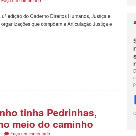
Faça um comentário
 a 6ª edição do Caderno Direitos Humanos, Justiça e
A
s organizações que compõem a Articulação Justiça e
tilhar
D
a
p
nho tinha Pedrinhas,
C
 no meio do caminho
4
Faça um comentário