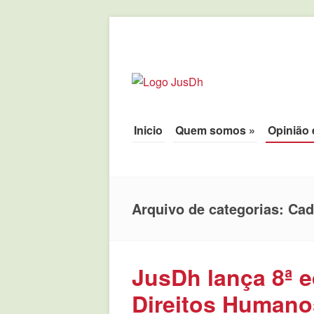
JusDh
Pela democratização da agenda políti
Pule para o conteúdo
Inicio
Quem somos
»
Opinião 
Menu
Arquivo de categorias:
Cad
JusDh lança 8ª 
Direitos Humanos