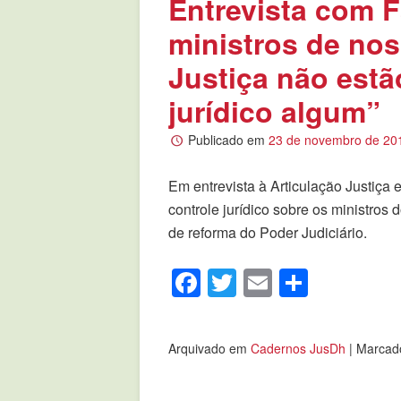
Entrevista com 
ministros de no
Justiça não estã
jurídico algum”
Publicado em
23 de novembro de 20
Em entrevista à Articulação Justiça 
controle jurídico sobre os ministro
de reforma do Poder Judiciário.
Facebook
Twitter
Email
Compar
Arquivado em
Cadernos JusDh
|
Marcad