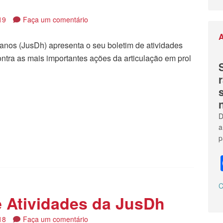
19
Faça um comentário
A
manos (JusDh) apresenta o seu boletim de atividades
ntra as mais importantes ações da articulação em prol
tilhar
D
a
p
C
e Atividades da JusDh
18
Faça um comentário