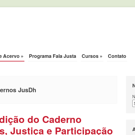
ca de justiça.
e Acervo
»
Programa Fala Justa
Cursos
»
Contato
N
ernos JusDh
N
edição do Caderno
, Justiça e Participação