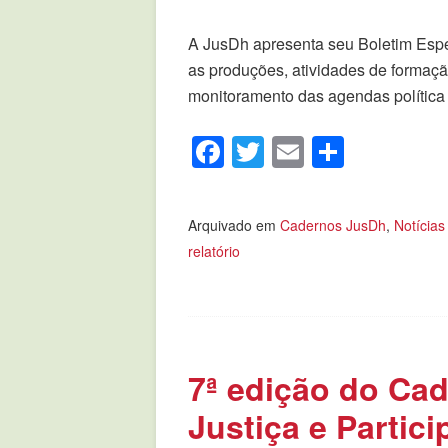
A JusDh apresenta seu Boletim Espe
as produções, atividades de formação
monitoramento das agendas política
Facebook
Twitter
Email
Compar
Arquivado em
Cadernos JusDh
,
Notícias
relatório
7ª edição do Ca
Justiça e Partic