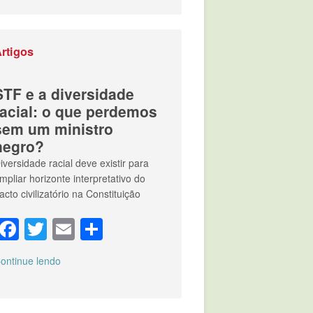
rtigos
STF e a diversidade
racial: o que perdemos
sem um ministro
negro?
iversidade racial deve existir para
mpliar horizonte interpretativo do
acto civilizatório na Constituição
Facebook
Twitter
Email
Compartilhar
ontinue lendo