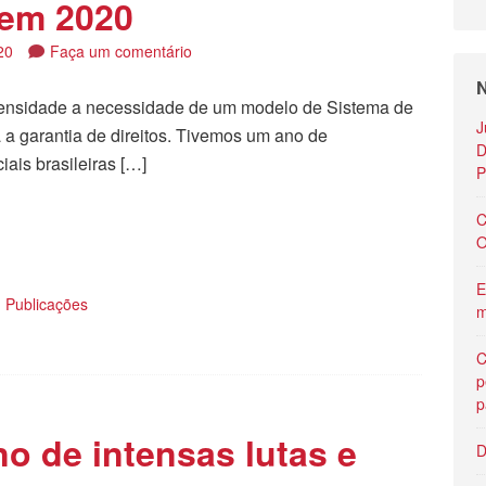
 em 2020
20
Faça um comentário
N
tensidade a necessidade de um modelo de Sistema de
J
 a garantia de direitos. Tivemos um ano de
D
ais brasileiras […]
P
tilhar
C
O
E
,
Publicações
m
C
p
p
no de intensas lutas e
D