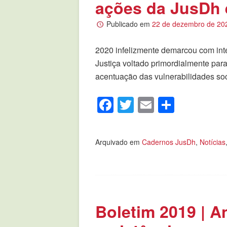
ações da JusDh
Publicado em
22 de dezembro de 20
2020 infelizmente demarcou com in
Justiça voltado primordialmente para
acentuação das vulnerabilidades soci
Facebook
Twitter
Email
Compar
Arquivado em
Cadernos JusDh
,
Notícias
Boletim 2019 | A