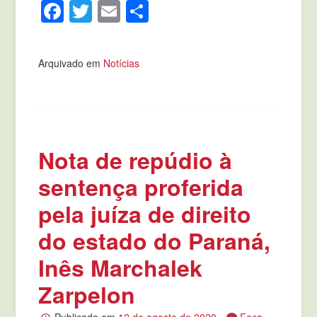
Facebook
Twitter
Email
Compartilhar
Arquivado em
Notícias
Nota de repúdio à
sentença proferida
pela juíza de direito
do estado do Paraná,
Inês Marchalek
Zarpelon
Publicado em
12 de agosto de 2020
Faça