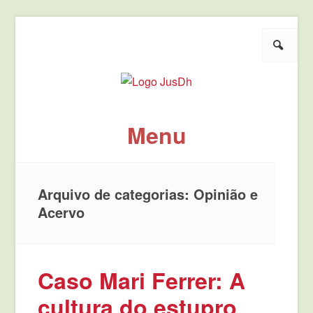
Pesquisar
JusDh
Pela democratização da agenda política de justiça.
Menu
Pule para o conteúdo
Arquivo de categorias:
Opinião e
Acervo
Caso Mari Ferrer: A
cultura do estupro